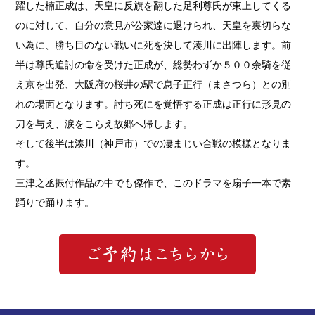
躍した楠正成は、天皇に反旗を翻した足利尊氏が東上してくる
のに対して、自分の意見が公家達に退けられ、天皇を裏切らな
い為に、勝ち目のない戦いに死を決して湊川に出陣します。前
半は尊氏追討の命を受けた正成が、総勢わずか５００余騎を従
え京を出発、大阪府の桜井の駅で息子正行（まさつら）との別
れの場面となります。討ち死にを覚悟する正成は正行に形見の
刀を与え、涙をこらえ故郷へ帰します。
そして後半は湊川（神戸市）での凄まじい合戦の模様となりま
す。
三津之丞振付作品の中でも傑作で、このドラマを扇子一本で素
踊りで踊ります。