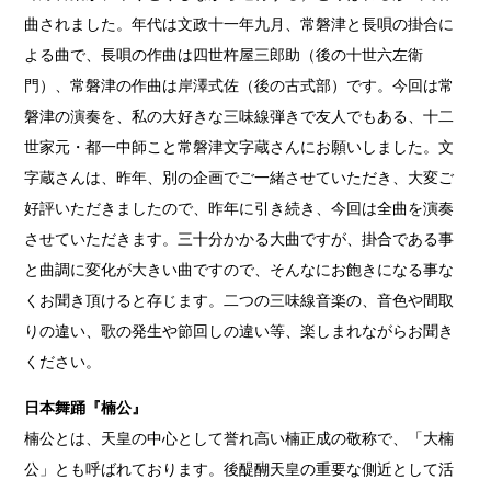
曲されました。年代は文政十一年九月、常磐津と長唄の掛合に
よる曲で、長唄の作曲は四世杵屋三郎助（後の十世六左衛
門）、常磐津の作曲は岸澤式佐（後の古式部）です。今回は常
磐津の演奏を、私の大好きな三味線弾きで友人でもある、十二
世家元・都一中師こと常磐津文字蔵さんにお願いしました。文
字蔵さんは、昨年、別の企画でご一緒させていただき、大変ご
好評いただきましたので、昨年に引き続き、今回は全曲を演奏
させていただきます。三十分かかる大曲ですが、掛合である事
と曲調に変化が大きい曲ですので、そんなにお飽きになる事な
くお聞き頂けると存じます。二つの三味線音楽の、音色や間取
りの違い、歌の発生や節回しの違い等、楽しまれながらお聞き
ください。
日本舞踊『楠公』
楠公とは、天皇の中心として誉れ高い楠正成の敬称で、「大楠
公」とも呼ばれております。後醍醐天皇の重要な側近として活