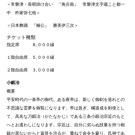
＜常磐津・長唄掛け合い 『角兵衛』 常磐津文字蔵こと都一
中 杵家弥七他＞
＜日本舞踊 『楠公』 勝美伊三次＞
チケット種類
指定席 ８,０００縁
１階自由席 ５,０００縁
２階自由席 ３,０００縁
小鍛冶
概要
平安時代の一条帝の御代。ある夜帝は、新しく御剣を造れとの
不思議な霊夢を御覧になります。帝は急ぎ、橘道成を勅使とし
て、高名な刀鍛冶（かたなかじ）である三条小鍛冶宗近のもと
へとお遣わしになります。宗近は、自分に劣らぬ技量を持つ相
鎚が居ないからと返答を渋るが、重ねて命令を蒙り、氏神であ