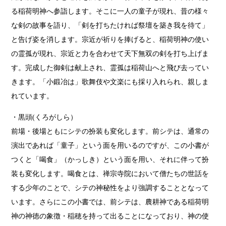
る稲荷明神へ参詣します。そこに一人の童子が現れ、昔の様々
な剣の故事を語り、「剣を打ちたければ祭壇を築き我を待て」
と告げ姿を消します。宗近が祈りを捧げると、稲荷明神の使い
の霊孤が現れ、宗近と力を合わせて天下無双の剣を打ち上げま
す。完成した御剣は献上され、霊孤は稲荷山へと飛び去ってい
きます。「小鍛冶は」歌舞伎や文楽にも採り入れられ、親しま
れています。
・黒頭(くろがしら）
前場・後場ともにシテの扮装も変化します。前シテは、通常の
演出であれば「童子」という面を用いるのですが、この小書が
つくと「喝食」（かっしき）という面を用い、それに伴って扮
装も変化します。喝食とは、禅宗寺院において僧たちの世話を
する少年のことで、シテの神秘性をより強調することとなって
います。さらにこの小書では、前シテは、農耕神である稲荷明
神の神徳の象徴・稲穂を持って出ることになっており、神の使