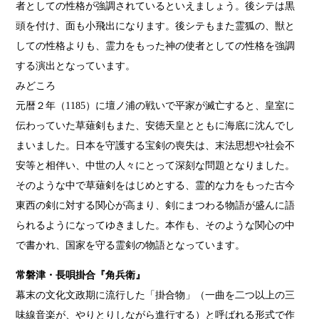
者としての性格が強調されているといえましょう。後シテは黒
頭を付け、面も小飛出になります。後シテもまた霊狐の、獣と
しての性格よりも、霊力をもった神の使者としての性格を強調
する演出となっています。
みどころ
元暦２年（1185）に壇ノ浦の戦いで平家が滅亡すると、皇室に
伝わっていた草薙剣もまた、安徳天皇とともに海底に沈んでし
まいました。日本を守護する宝剣の喪失は、末法思想や社会不
安等と相伴い、中世の人々にとって深刻な問題となりました。
そのような中で草薙剣をはじめとする、霊的な力をもった古今
東西の剣に対する関心が高まり、剣にまつわる物語が盛んに語
られるようになってゆきました。本作も、そのような関心の中
で書かれ、国家を守る霊剣の物語となっています。
常磐津・長唄掛合『角兵衛』
幕末の文化文政期に流行した「掛合物」（一曲を二つ以上の三
味線音楽が、やりとりしながら進行する）と呼ばれる形式で作